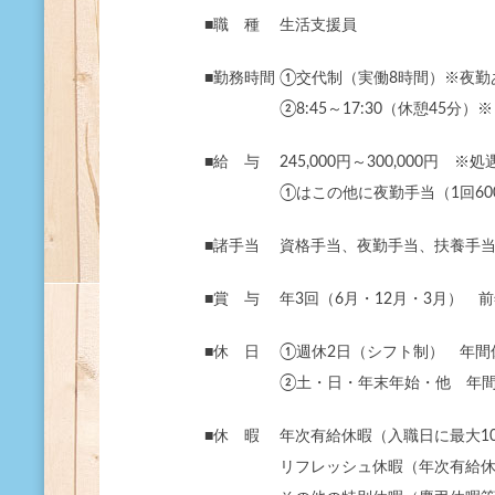
■職 種 生活支援員
■勤務時間 ①交代制（実働8時間）※夜勤
■勤務時間
②8:45～17:30（休憩45分）
■給 与 245,000円～300,000円
■給 与
①はこの他に夜勤手当（1回60
■諸手当 資格手当、夜勤手当、扶養手
■賞 与 年3回（6月・12月・3月） 前
■休 日 ①週休2日（シフト制） 年間休
■休 日
②土・日・年末年始・他 年間休
■休 暇 年次有給休暇（入職日に最大1
■休 暇
リフレッシュ休暇（年次有給休