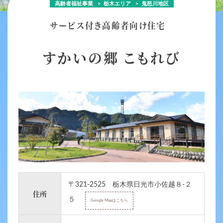
高齢者福祉事業
栃木エリア
鬼怒川地区
サービス付き高齢者向け住宅
すかいの郷 こもれび
〒321-2525 栃木県日光市小佐越８-２
住所
５
Google Mapはこちら