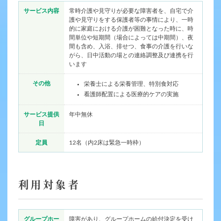
サービス内容
常時介護や見守りが必要な障害者を、自宅で介
護や見守りをする保護者等の事情により、一時
的に家庭における介護が困難となった時に、時
間単位や短期間（場合によっては中期間）、夜
間も含め、入浴、排せつ、食事の介護を行いな
がら、日中活動の場との連絡調整及び連携を行
います
その他
栄養士による栄養管理、特別食対応
看護師配置による医療的ケアの実施
サービス提供
年中無休
日
定員
12名（内2床は緊急一時枠）
利用対象者
グループホー
障害があり、グループホームの給付決定を受け