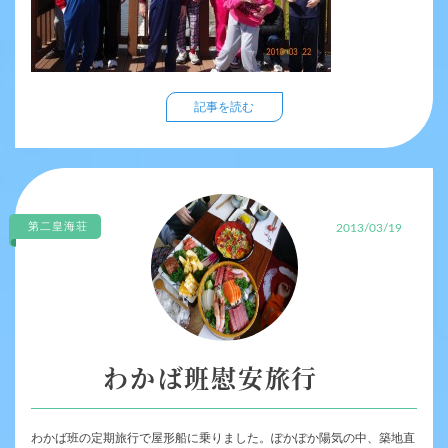
記事を読む
第二皇海荘
2013/03/19
わかば班慰安旅行
わかば班の定期旅行で屋形船に乗りました。ぽかぽか陽気の中、築地直