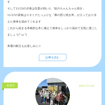
す
そして11/23の夕食は生姜が効いた「鮭のちゃんちゃん焼き」
11/27の昼食はスタミナたっぷりな「豚の照り焼き丼」が入っており冷
えた身体を温めてくれます
これから始まる本格的な冬に備えて身体をしっかり温めて元気に過ごし
ましょう(*´ω`*)
来週の献立もお楽しみに☆
記事を読む
皇海荘
2021/11/16