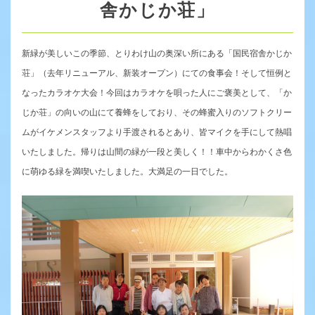
舎かじか荘」
新緑が美しいこの季節、とりわけ山の奥深い所にある「国民宿舎かじか
荘」（去年リニューアル、新装オープン）にての食事会！そして恒例と
なったカラオケ大会！今回はカラオケを唄った人にご褒美として、「か
じか荘」の向いの山にて養蜂をしており、その蜂蜜入りのソフトクリー
ムがイケメンスタッフより手渡されるとあり、皆マイクを手にして熱唱
いたしました。帰りは山間の緑が一段と美しく！！車中からわかくさ色
に萌ゆる緑を満喫いたしました。大満足の一日でした。