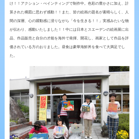
け！！アクション・ぺインティングで制作中。色彩の豊かさに加え、計
算された構図に思わず感動！！また、皆の絵画の題名が素晴らしく、人
間の深層、心の躍動感に浸りながら「今を生きる！！」実感みたいな物
が伝わり、感動いたしました！！中には日本とスエーデンの絵画展に出
品、作品販売と自分の才能を海外で発揮、開花し、画家として作品を評
価されている方のおりました。昼食は豪華海鮮丼を食べて大満足でし
た。