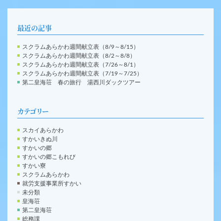
最近の記事
スクラムあらかわ週間献立表（8/9～8/15）
スクラムあらかわ週間献立表（8/2～8/8）
スクラムあらかわ週間献立表（7/26～8/1）
スクラムあらかわ週間献立表（7/19～7/25）
第二皇海荘 春の旅行 湯西川ダックツアー
カテゴリー
スカイあらかわ
すかいきぬ川
すかいの郷
すかいの郷こもれび
すかい寮
スクラムあらかわ
就労支援事業所すかい
未分類
皇海荘
第二皇海荘
総務課