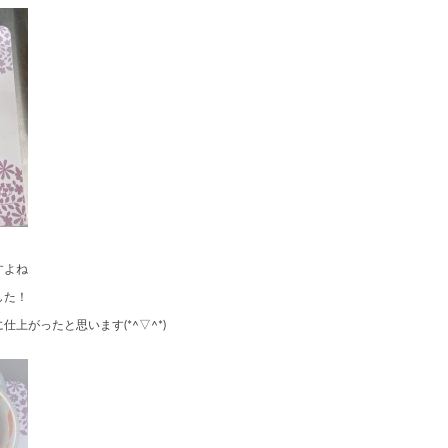
すよね
した！
上がったと思います(*^▽^*)