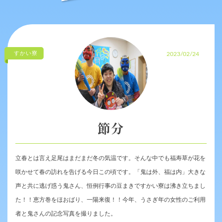
すかい寮
2023/02/24
節分
立春とは言え足尾はまだまだ冬の気温です。そんな中でも福寿草が花を
咲かせて春の訪れを告げる今日この頃です。「鬼は外、福は内」大きな
声と共に逃げ惑う鬼さん、恒例行事の豆まきですかい寮は沸き立ちまし
た！！恵方巻をほおばり、一陽来復！！今年、うさぎ年の女性のご利用
者と鬼さんの記念写真を撮りました。